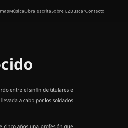
emas
Música
Obra escrita
Sobre EZ
Buscar
Contacto
ocido
o entre el sinfín de titulares e
, llevada a cabo por los soldados
te cinco años una profesión que