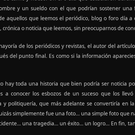
ombre y un sueldo con el que podrían sostener una f
aquellos que leemos el periódico, blog o foro día a dí
e, crónica o noticia que leemos, sin preocuparnos de con
mayoría de los periódicos y revistas, el autor del artíc
pués del punto final. Es como si la información apareci
to hay toda una historia que bien podría ser noticia por
os a conocer los esbozos de un suceso que los llevó
 y politiquería, que más adelante se convertiría en 
quizás simplemente fue una foto… una simple foto que nar
dente… una tragedia… un éxito… un logro… En fin, tan