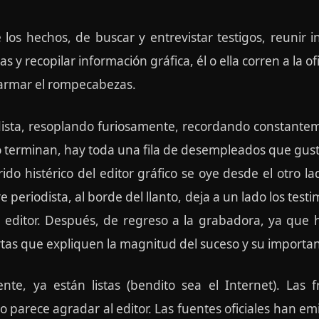
e los hechos, de buscar y entrevistar testigos, reunir
as y recopilar información gráfica, él o ella corren a la of
armar el rompecabezas.
odista, resoplando furiosamente, recordando constanteme
a no terminan, hay toda una fila de desempleados que gu
rido histérico del editor gráfico se oye desde el otro lad
e periodista, al borde del llanto, deja a un lado los test
al editor. Después, de regreso a la grabadora, ya que
rtas que expliquen la magnitud del suceso y su importanc
nte, ya están listas (bendito sea el Internet). Las 
o parece agradar al editor. Las fuentes oficiales han em