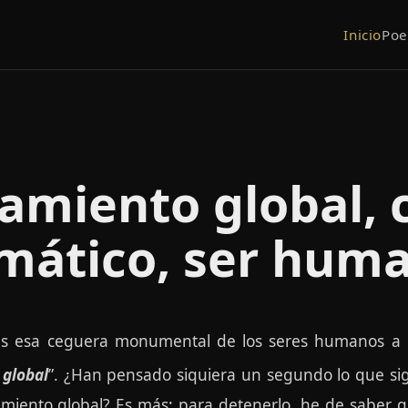
Inicio
Po
amiento global,
imático, ser hum
s esa ceguera monumental de los seres humanos a la
global
”. ¿Han pensado siquiera un segundo lo que sig
amiento global? Es más: para detenerlo, he de saber 