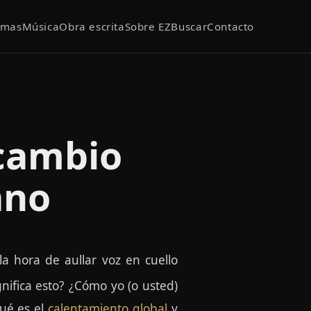
emas
Música
Obra escrita
Sobre EZ
Buscar
Contacto
 cambio
ano
 hora de aullar voz en cuello
nifica esto? ¿Cómo yo (o usted)
qué es el
calentamiento global
y