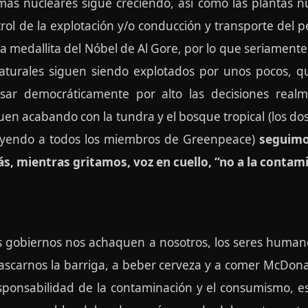
as nucleares sigue creciendo, así como las plantas n
ol de la explotación y/o conducción y transporte del pet
la medallita del Nóbel de Al Gore, por lo que seriamen
 naturales siguen siendo explotados por unos pocos, 
sar democráticamente por alto las decisiones real
n acabando con la tundra y el bosque tropical (los do
uyendo a todos los miembros de Greenpeace)
seguimo
s, mientras gritamos, voz en cuello, “no a la contam
os gobiernos nos achaquen a nosotros, los seres human
rascarnos la barriga, a beber cerveza y a comer McDonal
ponsabilidad de la contaminación y el consumismo, es