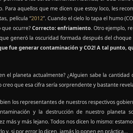
o. Para aquellos que me dicen que estoy loco, les rec
as, película “
2012
”. Cuando el cielo lo tapa el humo (CO2
lo que ocurre?
Correcto: enfriamiento
. Otro ejemplo, 
río que generó la oscuridad formada después del choque
 que fue generar contaminación y CO2! A tal punto, 
 en el planeta actualmente? ¿Alguien sabe la cantidad
o creo que esa cifra sería sorprendente y bastante revel
 bien los representantes de nuestros respectivos gobier
contaminación y la destrucción de nuestro planeta s
ez más y más lejano. Todos nos dicen lo mismo: estamos
o y, si por error lo dicen, jamás lo ponen en práctica…