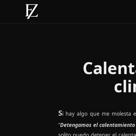
Calent
cl
S
i hay algo que me molesta e
“
Detengamos el calentamiento 
solito puedo detener el calent