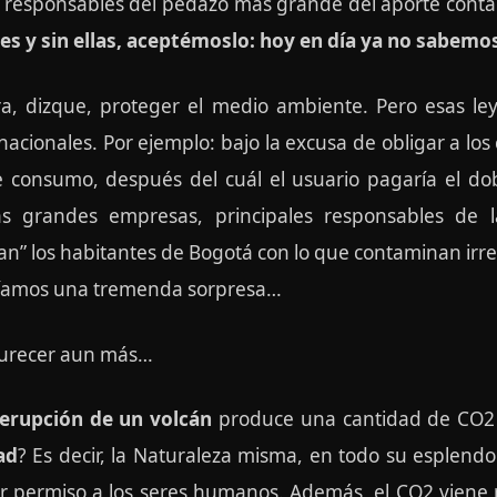
 responsables del pedazo más grande del aporte cont
s y sin ellas, aceptémoslo: hoy en día ya no sabemos
ra, dizque, proteger el medio ambiente. Pero esas l
nacionales. Por ejemplo: bajo la excusa de obligar a los
onsumo, después del cuál el usuario pagaría el doble
 grandes empresas, principales responsables de l
an” los habitantes de Bogotá con lo que contaminan ir
varíamos una tremenda sorpresa…
curecer aun más…
 erupción de un volcán
produce una cantidad de CO
ad
? Es decir, la Naturaleza misma, en todo su esplend
ir permiso a los seres humanos. Además, el CO2 viene 