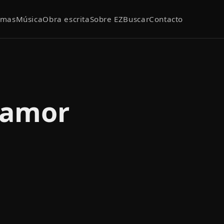
emas
Música
Obra escrita
Sobre EZ
Buscar
Contacto
 amor