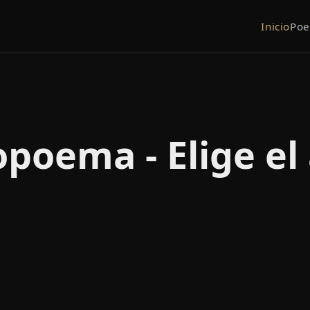
Inicio
Po
opoema - Elige el