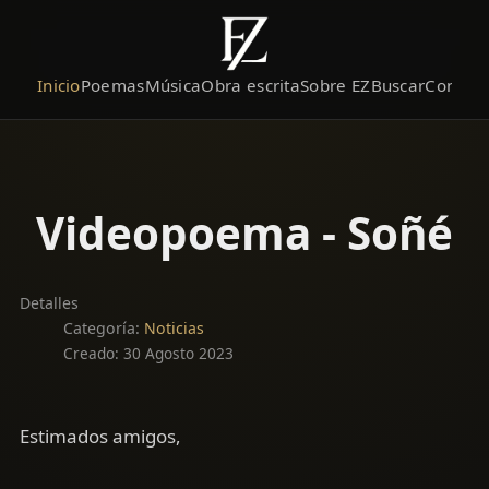
Inicio
Poemas
Música
Obra escrita
Sobre EZ
Buscar
Contact
Videopoema - Soñé
Detalles
Categoría:
Noticias
Creado: 30 Agosto 2023
Estimados amigos,