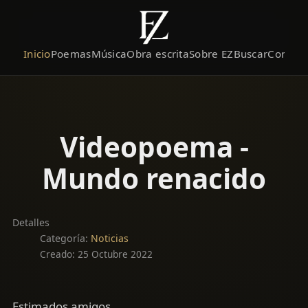
Inicio
Poemas
Música
Obra escrita
Sobre EZ
Buscar
Contact
Videopoema -
Mundo renacido
Detalles
Categoría:
Noticias
Creado: 25 Octubre 2022
Estimados amigos,