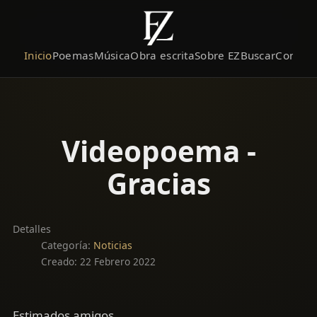
Inicio
Poemas
Música
Obra escrita
Sobre EZ
Buscar
Contact
Videopoema -
Gracias
Detalles
Categoría:
Noticias
Creado: 22 Febrero 2022
Estimados amigos,