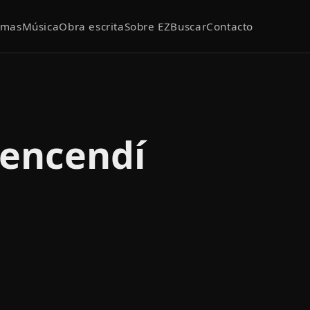
emas
Música
Obra escrita
Sobre EZ
Buscar
Contacto
 encendí