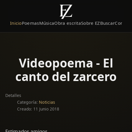
Inicio
Poemas
Música
Obra escrita
Sobre EZ
Buscar
Contact
Videopoema - El
canto del zarcero
Detalles
Categoría:
Noticias
Creado: 11 Junio 2018
Estimados amigos,