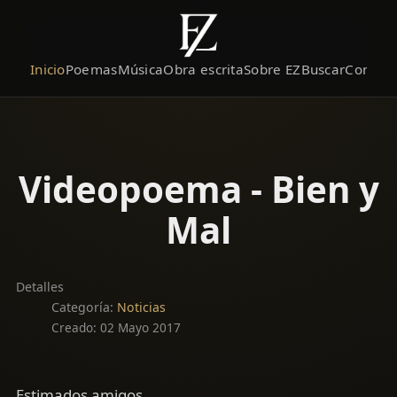
Inicio
Poemas
Música
Obra escrita
Sobre EZ
Buscar
Contact
Videopoema - Bien y
Mal
Detalles
Categoría:
Noticias
Creado: 02 Mayo 2017
Estimados amigos,