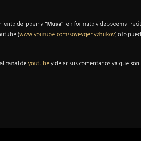
miento del poema “
Musa
”, en formato videopoema, reci
outube (
www.youtube.com/soyevgenyzhukov
) o lo pu
 al canal de
youtube
y dejar sus comentarios ya que son