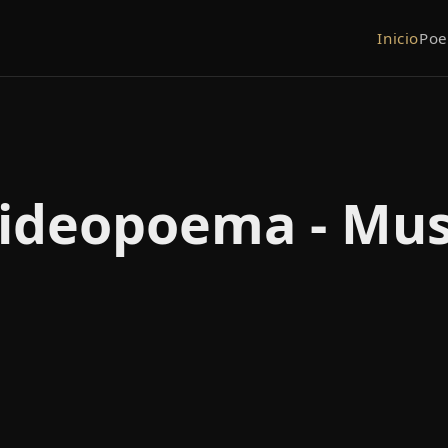
Inicio
Po
ideopoema - Mu