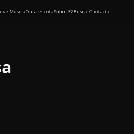
emas
Música
Obra escrita
Sobre EZ
Buscar
Contacto
sa