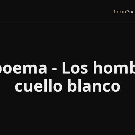
Inicio
Po
poema - Los homb
cuello blanco