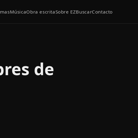
emas
Música
Obra escrita
Sobre EZ
Buscar
Contacto
res de