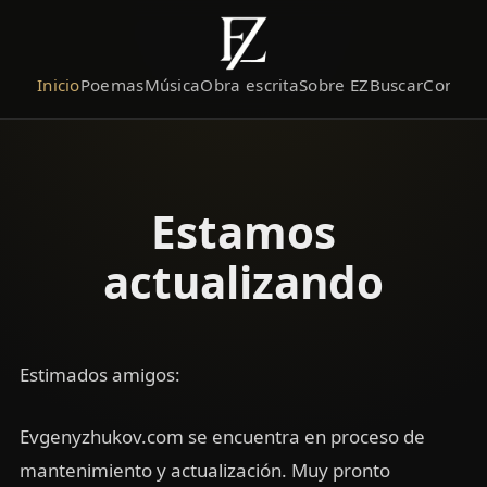
Inicio
Poemas
Música
Obra escrita
Sobre EZ
Buscar
Contact
Estamos
actualizando
Estimados amigos:
Evgenyzhukov.com se encuentra en proceso de
mantenimiento y actualización. Muy pronto