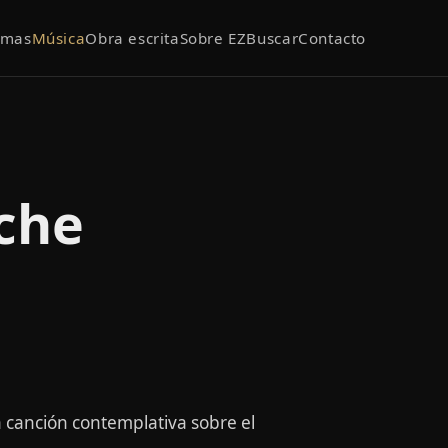
emas
Música
Obra escrita
Sobre EZ
Buscar
Contacto
oche
 canción contemplativa sobre el