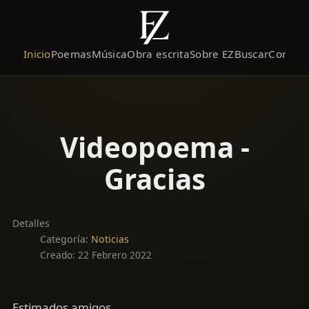
Inicio
Poemas
Música
Obra escrita
Sobre EZ
Buscar
Contact
Videopoema -
Gracias
Detalles
Categoría:
Noticias
Creado: 22 Febrero 2022
Estimados amigos,