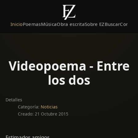
Inicio
Poemas
Música
Obra escrita
Sobre EZ
Buscar
Contact
Videopoema - Entre
los dos
Detalles
Categoría:
Noticias
Creado: 21 Octubre 2015
Estimados amigos,