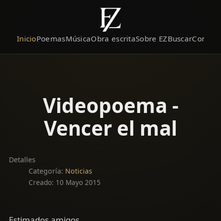
Inicio
Poemas
Música
Obra escrita
Sobre EZ
Buscar
Contact
Videopoema -
Vencer el mal
Detalles
Categoría:
Noticias
Creado: 10 Mayo 2015
Estimados amigos,